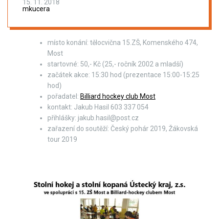
15. 11. 2018
mkucera
místo konání: tělocvična 15.ZŠ, Komenského 474,
Most
startovné: 50,- Kč (25,- ročník 2002 a mladší)
začátek akce: 15:30 hod (prezentace 15:00-15:25
hod)
pořadatel:
Billiard hockey club Most
kontakt: Jakub Hasil 603 337 054
přihlášky: jakub.hasil@post.cz
zařazení do soutěží: Český pohár 2019, Žákovská
tour 2019