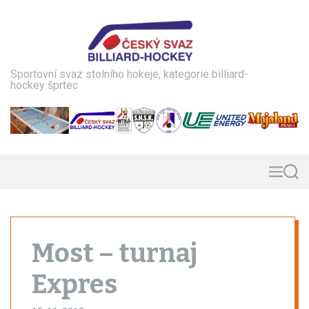
S
k
i
p
t
Sportovní svaz stolního hokeje, kategorie billiard-
o
hockey šprtec
c
o
n
t
e
n
M
S
e
e
t
n
a
u
r
c
h
Most – turnaj
Expres