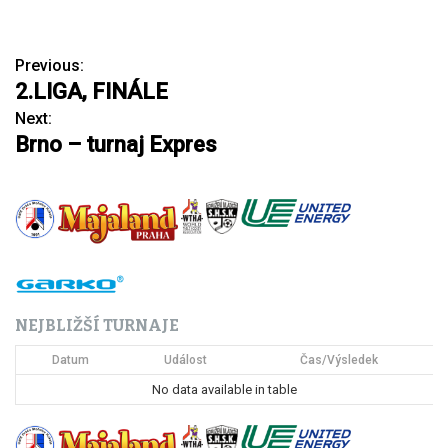
Previous:
N
2.LIGA, FINÁLE
a
Next:
Brno – turnaj Expres
v
i
g
a
c
NEJBLIŽŠÍ TURNAJE
e
Datum
Událost
Čas/Výsledek
p
No data available in table
r