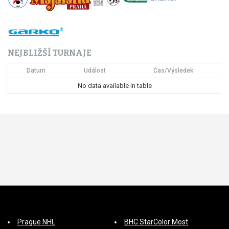
o
p
ř
NEJBLIŽŠÍ TURNAJE
í
Datum
Událost
Čas/Výsledek
s
No data available in table
p
ě
v
e
k
Prague NHL
BHC StarColor Most