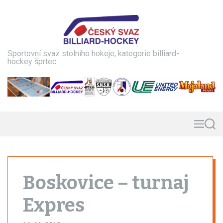
S
k
i
p
t
Sportovní svaz stolního hokeje, kategorie billiard-
o
hockey šprtec
c
o
n
t
e
n
M
S
e
e
t
n
a
u
r
c
h
Boskovice – turnaj
Expres