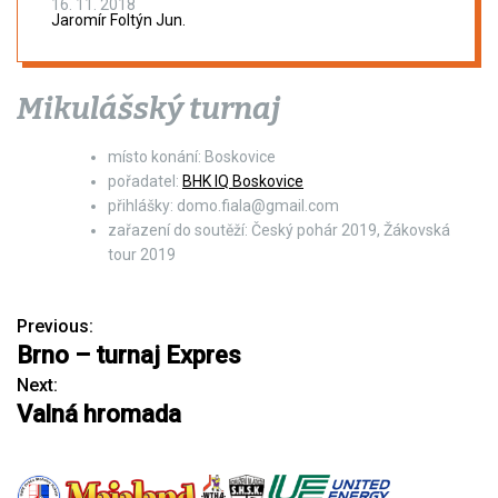
16. 11. 2018
Jaromír Foltýn Jun.
Mikulášský turnaj
místo konání: Boskovice
pořadatel:
BHK IQ Boskovice
přihlášky: domo.fiala@gmail.com
zařazení do soutěží: Český pohár 2019, Žákovská
tour 2019
Previous:
N
Brno – turnaj Expres
a
Next:
Valná hromada
v
i