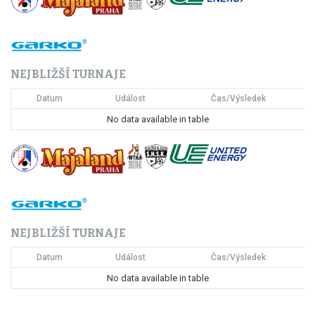
g
a
c
NEJBLIŽŠÍ TURNAJE
e
Datum
Událost
Čas/Výsledek
p
No data available in table
r
o
p
ř
NEJBLIŽŠÍ TURNAJE
í
Datum
Událost
Čas/Výsledek
s
No data available in table
p