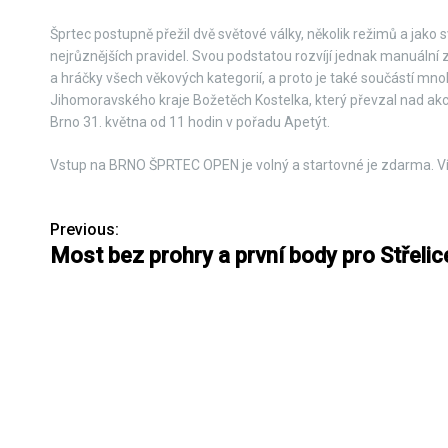
Šprtec postupně přežil dvě světové války, několik režimů a jako
nejrůznějších pravidel. Svou podstatou rozvíjí jednak manuální 
a hráčky všech věkových kategorií, a proto je také součástí mnoh
Jihomoravského kraje Božetěch Kostelka, který převzal nad akcí
Brno 31. května od 11 hodin v pořadu Apetýt.
Vstup na BRNO ŠPRTEC OPEN je volný a startovné je zdarma. V
Previous:
N
Most bez prohry a první body pro Střelic
a
v
i
g
a