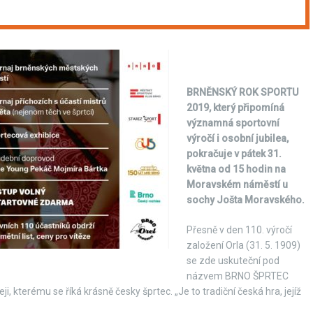
BRNĚNSKÝ ROK SPORTU
2019, který připomíná
významná sportovní
výročí i osobní jubilea,
pokračuje v pátek 31.
května od 15 hodin na
Moravském náměstí u
sochy Jošta Moravského.
Přesně v den 110. výročí
založení Orla (31. 5. 1909)
se zde uskuteční pod
názvem BRNO ŠPRTEC
i, kterému se říká krásně česky šprtec. „Je to tradiční česká hra, jejíž