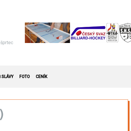
 šprtec
Ň SLÁVY
FOTO
CENÍK
)