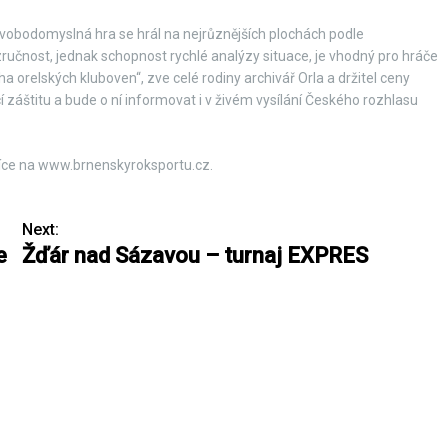
 svobodomyslná hra se hrál na nejrůznějších plochách podle
zručnost, jednak schopnost rychlé analýzy situace, je vhodný pro hráče
a orelských kluboven“, zve celé rodiny archivář Orla a držitel ceny
 záštitu a bude o ní informovat i v živém vysílání Českého rozhlasu
íce na www.brnenskyroksportu.cz.
Next:
e
Žďár nad Sázavou – turnaj EXPRES