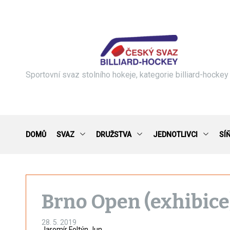
S
k
i
p
t
o
c
Sportovní svaz stolního hokeje, kategorie billiard-hockey
o
n
t
e
n
DOMŮ
SVAZ
DRUŽSTVA
JEDNOTLIVCI
SÍ
t
Brno Open (exhibice
28. 5. 2019
Jaromír Foltýn Jun.