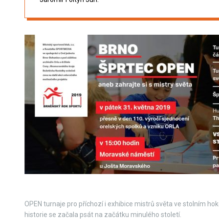
OPEN turnaje pro příchozí i exhibice mistrů světa ve stolním hokej
historie se začala psát na začátku minulého století.