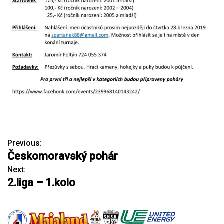
Previous:
N
Českomoravský pohár
a
Next:
2.liga – 1.kolo
v
i
g