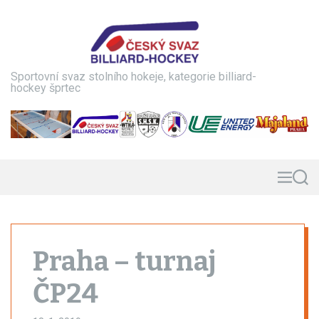
S
k
i
p
t
Sportovní svaz stolního hokeje, kategorie billiard-
o
hockey šprtec
c
o
n
t
e
n
M
S
e
e
t
n
a
u
r
c
h
Praha – turnaj
ČP24