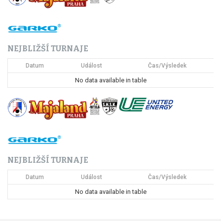
a
c
NEJBLIŽŠÍ TURNAJE
e
Datum
Událost
Čas/Výsledek
p
No data available in table
r
o
p
ř
NEJBLIŽŠÍ TURNAJE
í
Datum
Událost
Čas/Výsledek
s
No data available in table
p