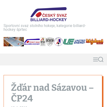
S
k
i
p
t
Sportovní svaz stolního hokeje, kategorie billiard-
o
hockey šprtec
c
o
n
t
e
n
M
S
e
e
t
n
a
u
r
c
h
Žďár nad Sázavou –
ČP24