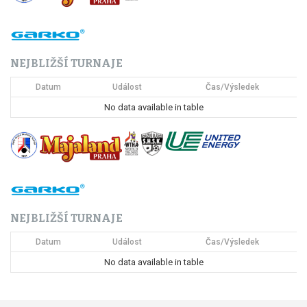
a
c
NEJBLIŽŠÍ TURNAJE
e
Datum
Událost
Čas/Výsledek
p
No data available in table
r
o
p
ř
NEJBLIŽŠÍ TURNAJE
í
Datum
Událost
Čas/Výsledek
s
No data available in table
p
ě