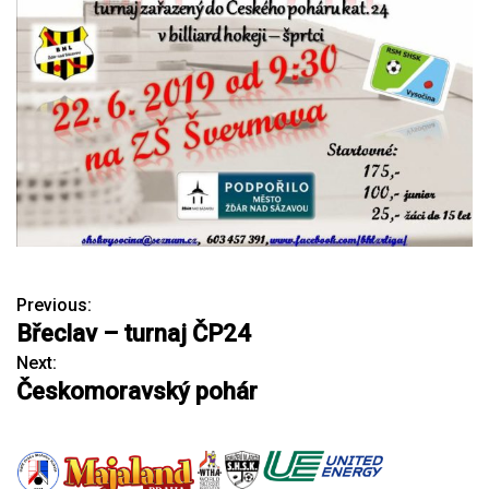
Previous:
N
Břeclav – turnaj ČP24
a
Next:
Českomoravský pohár
v
i
g