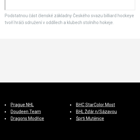
Podstatnou část členské základny Českého svazu billiard hockeye
tvoří hráči sdružení v oddílech a klubech stolního hokeje.
Prague NHL
BHC StarColor Most
Doudeen Team
BHL Žďár n/Sázavou
Dragons Modřice
Šprti Mutěnice