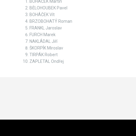
BOHÁČEK Martin
BĚLOHOUBEK Pavel
BOHÁČEK Vít
BRZOBOHATÝ Roman
FRANKL Jaroslav
FURCH Marek
NAKLÁDAL Jiří
ŠKORPÍK Miroslav
TIRPÁK Robert
ZAPLETAL Ondřej