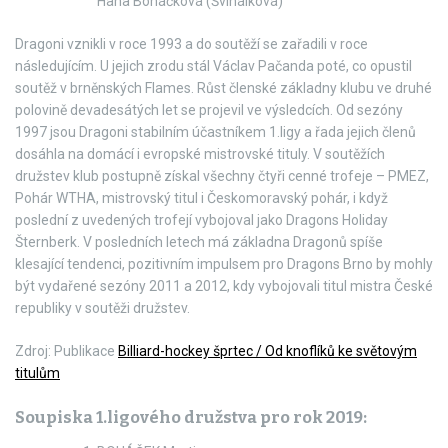
Hana Boháčková (Švihálková)
Dragoni vznikli v roce 1993 a do soutěží se zařadili v roce
následujícím. U jejich zrodu stál Václav Pačanda poté, co opustil
soutěž v brněnských Flames. Růst členské základny klubu ve druhé
polovině devadesátých let se projevil ve výsledcích. Od sezóny
1997 jsou Dragoni stabilním účastníkem 1.ligy a řada jejich členů
dosáhla na domácí i evropské mistrovské tituly. V soutěžích
družstev klub postupně získal všechny čtyři cenné trofeje – PMEZ,
Pohár WTHA, mistrovský titul i Českomoravský pohár, i když
poslední z uvedených trofejí vybojoval jako Dragons Holiday
Šternberk. V posledních letech má základna Dragonů spíše
klesající tendenci, pozitivním impulsem pro Dragons Brno by mohly
být vydařené sezóny 2011 a 2012, kdy vybojovali titul mistra České
republiky v soutěži družstev.
Zdroj: Publikace
Billiard-hockey šprtec / Od knoflíků ke světovým
titulům
Soupiska 1.ligového družstva pro rok 2019: