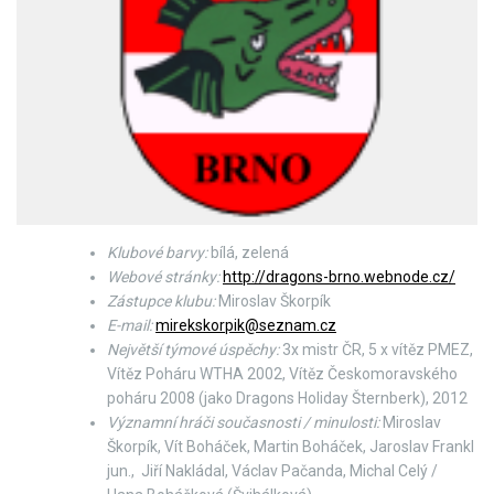
Klubové barvy:
bílá, zelená
Webové stránky:
http://dragons-brno.webnode.cz/
Zástupce klubu:
Miroslav Škorpík
E-mail:
mirekskorpik@seznam.cz
Největší týmové úspěchy:
3x mistr ČR, 5 x vítěz PMEZ,
Vítěz Poháru WTHA 2002, Vítěz Českomoravského
poháru 2008 (jako Dragons Holiday Šternberk), 2012
Významní hráči současnosti / minulosti:
Miroslav
Škorpík, Vít Boháček, Martin Boháček, Jaroslav Frankl
jun., Jiří Nakládal, Václav Pačanda, Michal Celý /