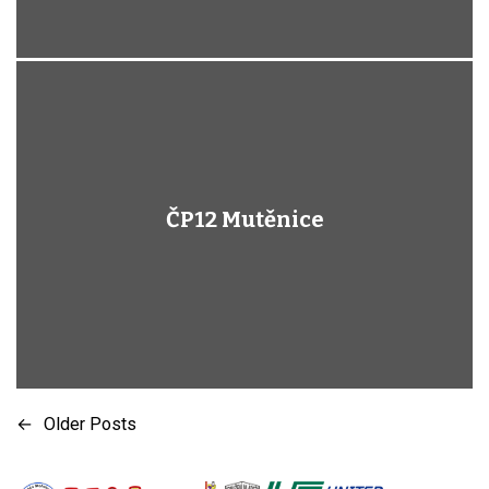
ČP12 Mutěnice
←
Older Posts
N
a