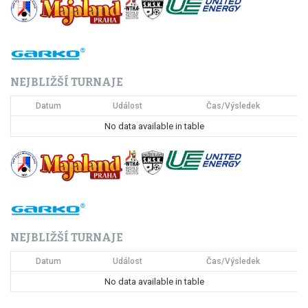
v
i
g
NEJBLIŽŠÍ TURNAJE
a
Datum
Událost
Čas/Výsledek
c
No data available in table
e
p
r
o
NEJBLIŽŠÍ TURNAJE
p
Datum
Událost
Čas/Výsledek
ř
No data available in table
í