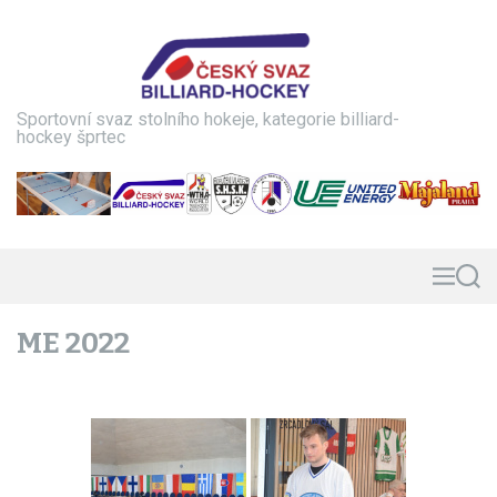
S
k
i
p
t
Sportovní svaz stolního hokeje, kategorie billiard-
o
hockey šprtec
c
o
n
t
e
n
M
S
e
e
t
n
a
ME 2022
u
r
c
h