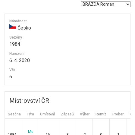
Národnost
Česko
Sezóny
1984
Narození
6. 4. 2020
Věk
6
Mistrovství ČR
Sezóna
Tým
Umístění
Zápasů
Výher
Remíz
Proher
Vst
Mu
1984
16
3
2
0
1
5