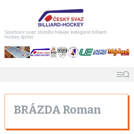
S
k
i
p
t
Sportovní svaz stolního hokeje, kategorie billiard-
o
hockey šprtec
c
o
n
t
e
n
M
S
e
e
t
n
a
u
r
c
h
BRÁZDA Roman