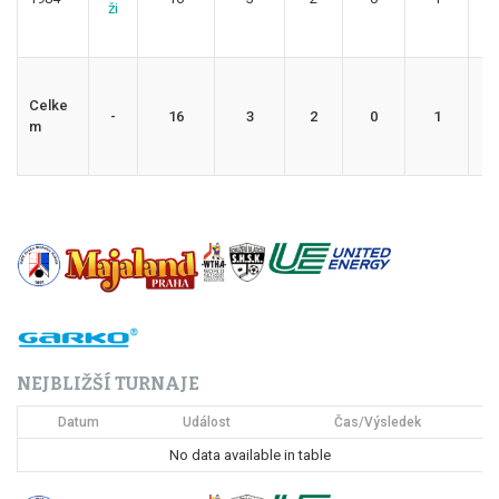
ži
Celke
-
16
3
2
0
1
5
m
NEJBLIŽŠÍ TURNAJE
Datum
Událost
Čas/Výsledek
No data available in table