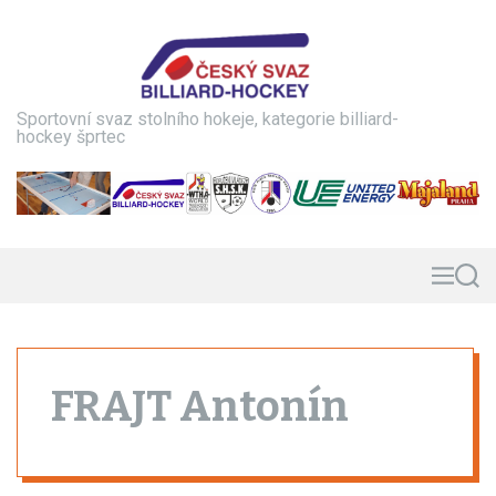
S
k
i
p
t
Sportovní svaz stolního hokeje, kategorie billiard-
o
hockey šprtec
c
o
n
t
e
n
M
S
e
e
t
n
a
u
r
c
h
FRAJT Antonín