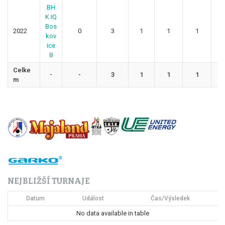
BH
K IQ
Bos
2022
0
3
1
1
1
7
kov
ice
B
Celke
-
-
3
1
1
1
7
m
NEJBLIŽŠÍ TURNAJE
Datum
Událost
Čas/Výsledek
No data available in table