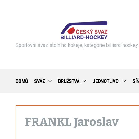
S
k
i
p
t
o
c
Sportovní svaz stolního hokeje, kategorie billiard-hockey
o
n
t
e
n
DOMŮ
SVAZ
DRUŽSTVA
JEDNOTLIVCI
SÍ
t
FRANKL Jaroslav