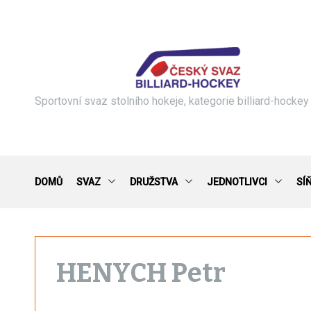
S
k
i
p
t
o
c
Sportovní svaz stolního hokeje, kategorie billiard-hockey
o
n
t
e
n
DOMŮ
SVAZ
DRUŽSTVA
JEDNOTLIVCI
SÍ
t
HENYCH Petr