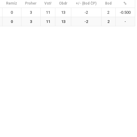
Remíz
Proher
Vstř
Obdr
+/- (Bod ČP)
Bod
%
0
3
11
13
-2
2
-0.500
0
3
11
13
-2
2
-