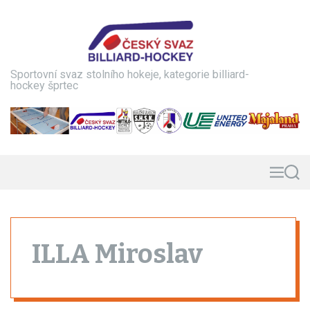
S
k
i
p
t
Sportovní svaz stolního hokeje, kategorie billiard-
o
hockey šprtec
c
o
n
t
e
n
M
S
e
e
t
n
a
u
r
c
h
ILLA Miroslav