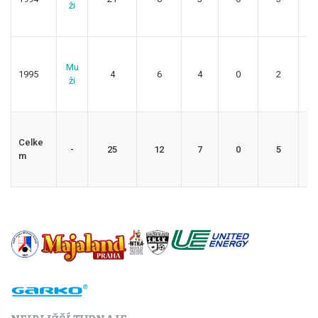
ži
Mu
1995
4
6
4
0
2
1
ži
Celke
-
25
12
7
0
5
5
m