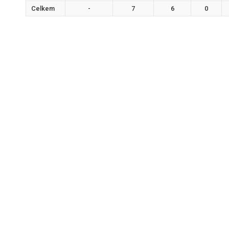
Celkem
-
7
6
0