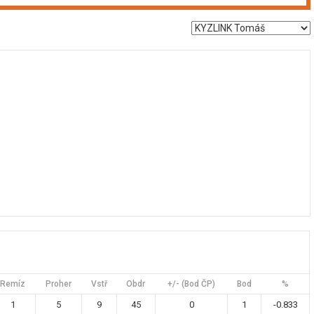
Remíz
Proher
Vstř
Obdr
+/- (Bod ČP)
Bod
%
1
5
9
45
0
1
-0.833