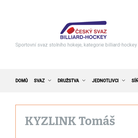
S
k
i
p
t
o
c
Sportovní svaz stolního hokeje, kategorie billiard-hockey
o
n
t
e
n
DOMŮ
SVAZ
DRUŽSTVA
JEDNOTLIVCI
SÍ
t
KYZLINK Tomáš