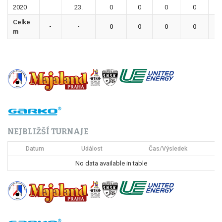
2020
23.
0
0
0
0
0
Celke
-
-
0
0
0
0
0
m
NEJBLIŽŠÍ TURNAJE
Datum
Událost
Čas/Výsledek
No data available in table