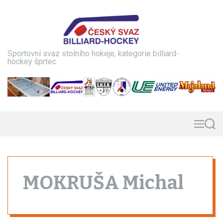
S
k
i
p
t
Sportovní svaz stolního hokeje, kategorie billiard-
o
hockey šprtec
c
o
n
t
e
n
M
S
e
e
t
n
a
u
r
c
h
MOKRUŠA Michal