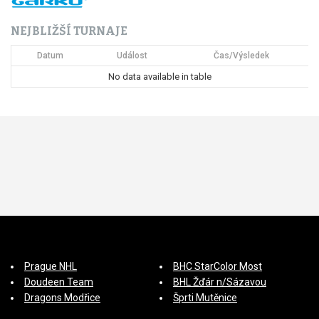
NEJBLIŽŠÍ TURNAJE
Datum
Událost
Čas/Výsledek
No data available in table
Prague NHL
BHC StarColor Most
Doudeen Team
BHL Žďár n/Sázavou
Dragons Modřice
Šprti Mutěnice