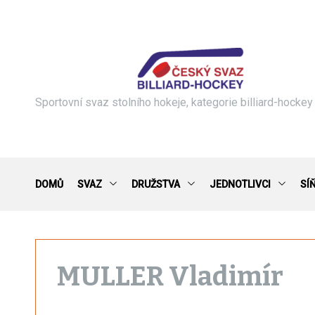
S
k
i
p
t
o
c
Sportovní svaz stolního hokeje, kategorie billiard-hockey
o
n
t
e
n
DOMŮ
SVAZ
DRUŽSTVA
JEDNOTLIVCI
SÍ
t
MULLER Vladimír