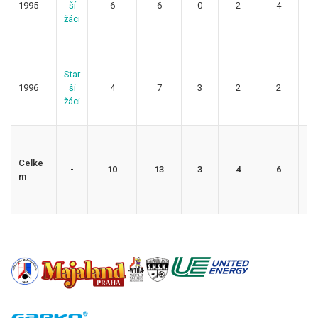
1995
ší
6
6
0
2
4
6
žáci
Star
1996
ší
4
7
3
2
2
2
žáci
Celke
-
10
13
3
4
6
2
m