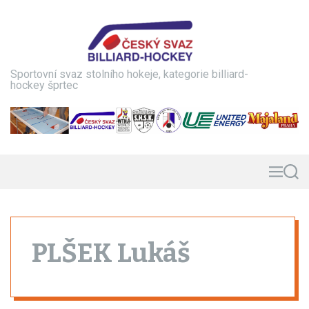
S
k
i
p
t
Sportovní svaz stolního hokeje, kategorie billiard-
o
hockey šprtec
c
o
n
t
e
n
M
S
e
e
t
n
a
u
r
c
h
PLŠEK Lukáš