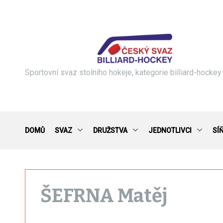
S
k
i
p
t
o
c
Sportovní svaz stolního hokeje, kategorie billiard-hockey
o
n
t
e
n
DOMŮ
SVAZ
DRUŽSTVA
JEDNOTLIVCI
SÍ
t
ŠEFRNA Matěj