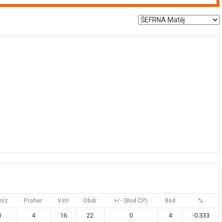
míz
Proher
Vstř
Obdr
+/- (Bod ČP)
Bod
%
0
4
16
22
0
4
-0.333