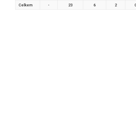
Celkem
-
23
6
2