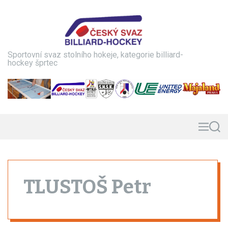
S
k
i
p
t
Sportovní svaz stolního hokeje, kategorie billiard-
o
hockey šprtec
c
o
n
t
e
n
M
S
e
e
t
n
a
u
r
c
h
TLUSTOŠ Petr