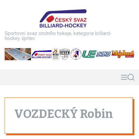
S
k
i
p
t
Sportovní svaz stolního hokeje, kategorie billiard-
o
hockey šprtec
c
o
n
t
e
n
M
S
e
e
t
n
a
u
r
c
h
VOZDECKÝ Robin