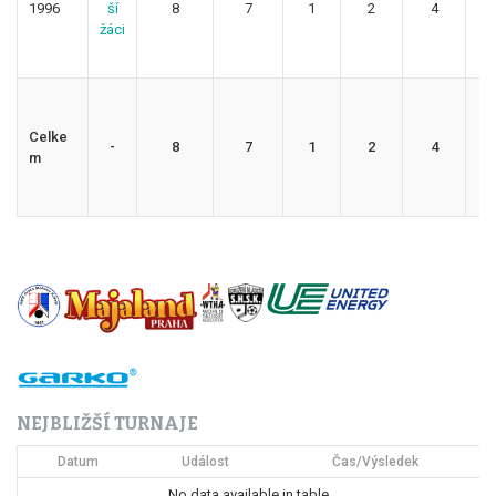
1996
ší
8
7
1
2
4
1
žáci
Celke
-
8
7
1
2
4
1
m
NEJBLIŽŠÍ TURNAJE
Datum
Událost
Čas/Výsledek
No data available in table