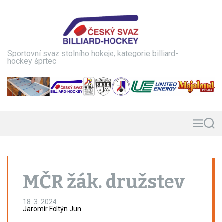
S
k
i
p
t
Sportovní svaz stolního hokeje, kategorie billiard-
o
hockey šprtec
c
o
n
t
e
n
M
S
e
e
t
n
a
u
r
c
h
MČR žák. družstev
18. 3. 2024
Jaromír Foltýn Jun.