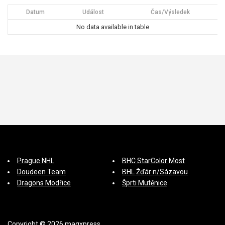
í
Datum
Událost
Čas/Výsledek
s
No data available in table
p
ě
v
e
k
Prague NHL
BHC StarColor Most
Doudeen Team
BHL Žďár n/Sázavou
Dragons Modřice
Šprti Mutěnice
Copyright © 2026 magxpress.