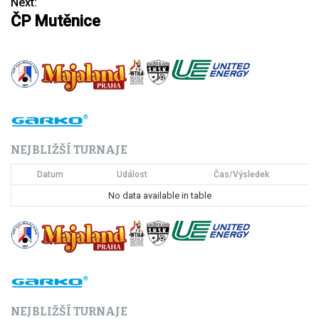
Next:
ČP Mutěnice
v
i
g
a
c
NEJBLIŽŠÍ TURNAJE
e
Datum
Událost
Čas/Výsledek
p
No data available in table
r
o
p
ř
NEJBLIŽŠÍ TURNAJE