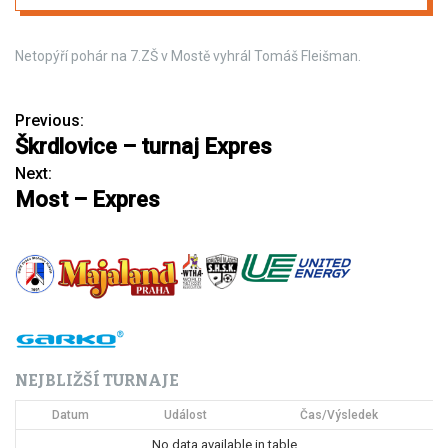
Netopýří pohár na 7.ZŠ v Mostě vyhrál Tomáš Fleišman.
Previous:
N
Škrdlovice – turnaj Expres
a
Next:
Most – Expres
v
i
g
a
c
NEJBLIŽŠÍ TURNAJE
e
Datum
Událost
Čas/Výsledek
p
No data available in table