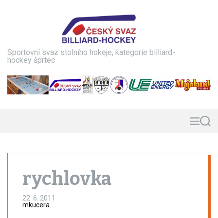
S
k
i
p
t
Sportovní svaz stolního hokeje, kategorie billiard-
o
hockey šprtec
c
o
n
t
e
n
M
S
e
e
t
n
a
u
r
c
h
rychlovka
22. 6. 2011
mkucera