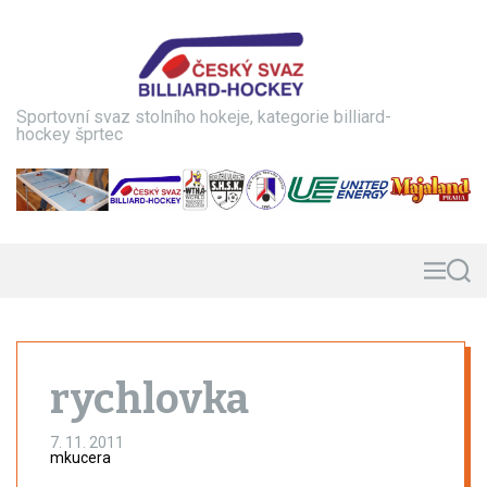
S
k
i
p
t
Sportovní svaz stolního hokeje, kategorie billiard-
o
hockey šprtec
c
o
n
t
e
n
M
S
e
e
t
n
a
u
r
c
h
rychlovka
7. 11. 2011
mkucera