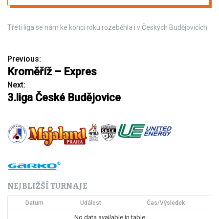
Třetí liga se nám ke konci roku rozeběhla i v Českých Budějovicích.
Previous:
N
Kroměříž – Expres
a
Next:
3.liga České Budějovice
v
i
g
a
c
NEJBLIŽŠÍ TURNAJE
e
Datum
Událost
Čas/Výsledek
p
No data available in table