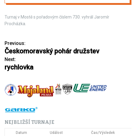
Turnaj v Mostě s pořadovým číslem 730. vyhrál Jaromír
Procházka.
Previous:
N
Českomoravský pohár družstev
a
Next:
rychlovka
v
i
g
a
c
NEJBLIŽŠÍ TURNAJE
e
Datum
Událost
Čas/Výsledek