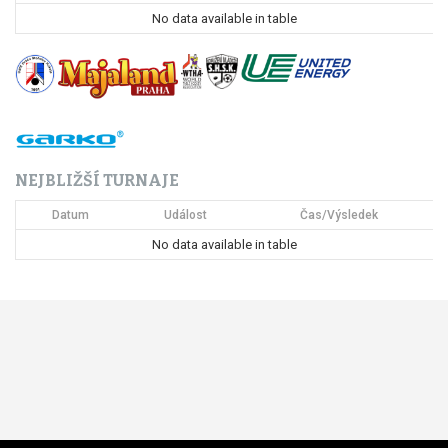
p
No data available in table
r
o
p
ř
NEJBLIŽŠÍ TURNAJE
í
Datum
Událost
Čas/Výsledek
s
No data available in table
p
ě
v
e
k