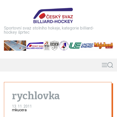
S
k
i
p
t
Sportovní svaz stolního hokeje, kategorie billiard-
o
hockey šprtec
c
o
n
t
e
n
M
S
e
e
t
n
a
u
r
c
h
rychlovka
13. 11. 2011
mkucera