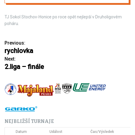
TJ Sokol Stochov-Honice po roce opět nejlepší v Druholigovém
poháru.
Previous:
N
rychlovka
a
Next:
2.liga – finále
v
i
g
a
c
NEJBLIŽŠÍ TURNAJE
e
Datum
Událost
Čas/Výsledek