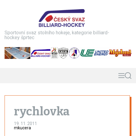
S
k
i
p
t
Sportovní svaz stolního hokeje, kategorie billiard-
o
hockey šprtec
c
o
n
t
e
n
M
S
e
e
t
n
a
u
r
c
h
rychlovka
19. 11. 2011
mkucera