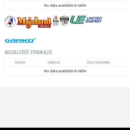
p
No data available in table
r
o
p
ř
NEJBLIŽŠÍ TURNAJE
í
Datum
Událost
Čas/Výsledek
s
No data available in table
p
ě
v
e
k