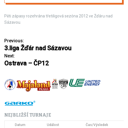
Pěti zápasy rozehrána třetiligová sezóna 2012 ve Žďáru nad
Sázavou.
Previous:
N
3.liga Žďár nad Sázavou
a
Next:
Ostrava – ČP12
v
i
g
a
c
NEJBLIŽŠÍ TURNAJE
e
Datum
Událost
Čas/Výsledek