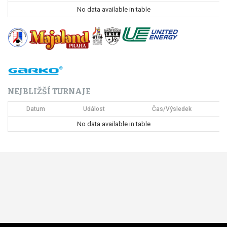
p
No data available in table
r
o
p
ř
NEJBLIŽŠÍ TURNAJE
í
Datum
Událost
Čas/Výsledek
s
No data available in table
p
ě
v
e
k