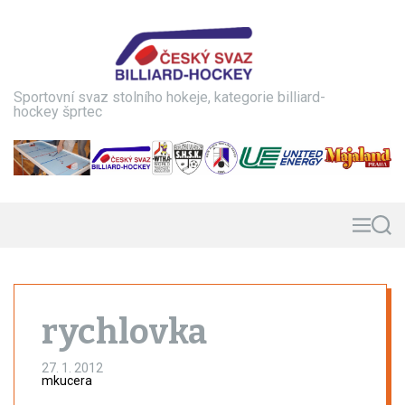
S
k
i
p
t
Sportovní svaz stolního hokeje, kategorie billiard-
o
hockey šprtec
c
o
n
t
e
n
M
S
e
e
t
n
a
u
r
c
h
rychlovka
27. 1. 2012
mkucera