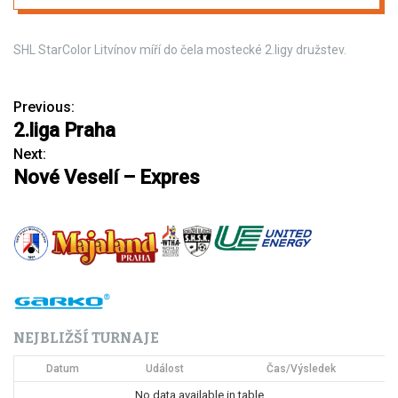
SHL StarColor Litvínov míří do čela mostecké 2.ligy družstev.
Previous:
N
2.liga Praha
a
Next:
Nové Veselí – Expres
v
i
g
a
c
NEJBLIŽŠÍ TURNAJE
e
Datum
Událost
Čas/Výsledek
p
No data available in table