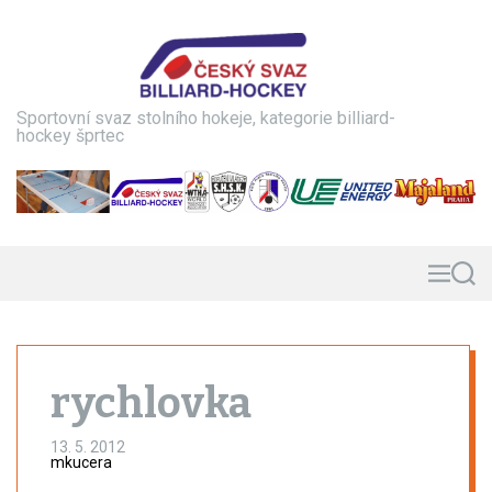
S
k
i
p
t
Sportovní svaz stolního hokeje, kategorie billiard-
o
hockey šprtec
c
o
n
t
e
n
M
S
e
e
t
n
a
u
r
c
h
rychlovka
13. 5. 2012
mkucera