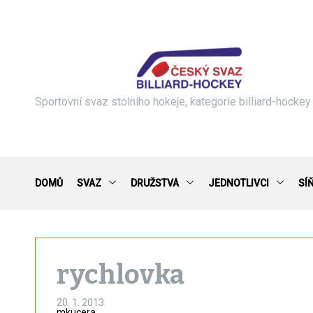
S
k
i
p
t
o
c
Sportovní svaz stolního hokeje, kategorie billiard-hockey
o
n
t
e
n
DOMŮ
SVAZ
DRUŽSTVA
JEDNOTLIVCI
SÍ
t
rychlovka
20. 1. 2013
mkucera