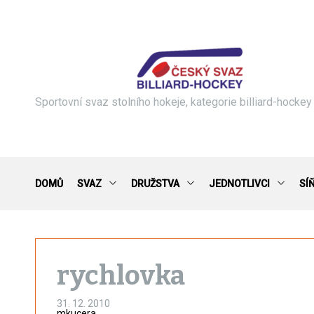
S
k
i
p
t
o
c
Sportovní svaz stolního hokeje, kategorie billiard-hockey
o
n
t
e
n
DOMŮ
SVAZ
DRUŽSTVA
JEDNOTLIVCI
SÍ
t
rychlovka
31. 12. 2010
mkucera