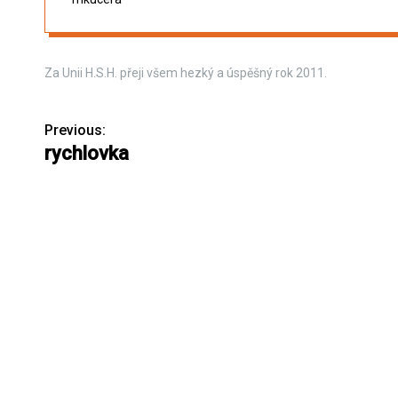
Za Unii H.S.H. přeji všem hezký a úspěšný rok 2011.
Previous:
N
rychlovka
a
v
i
g
a
c
e