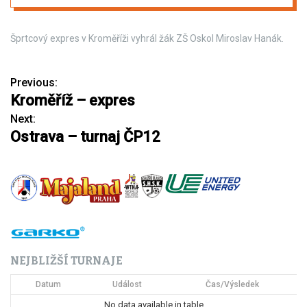
Šprtcový expres v Kroměříži vyhrál žák ZŠ Oskol Miroslav Hanák.
Previous:
N
Kroměříž – expres
a
Next:
Ostrava – turnaj ČP12
v
i
g
a
c
NEJBLIŽŠÍ TURNAJE
e
Datum
Událost
Čas/Výsledek
p
No data available in table