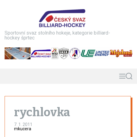
S
k
i
p
t
Sportovní svaz stolního hokeje, kategorie billiard-
o
hockey šprtec
c
o
n
t
e
n
M
S
e
e
t
n
a
u
r
c
h
rychlovka
7. 1. 2011
mkucera