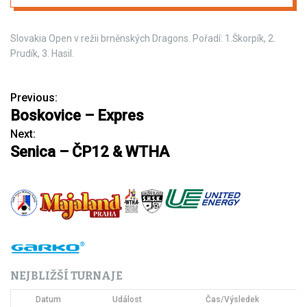
Slovakia Open v režii brněnských Dragons. Pořadí: 1.Škorpík, 2.
Prudík, 3. Hasil.
Previous:
N
Boskovice – Expres
a
Next:
Senica – ČP12 & WTHA
v
i
g
a
c
NEJBLIŽŠÍ TURNAJE
e
Datum
Událost
Čas/Výsledek