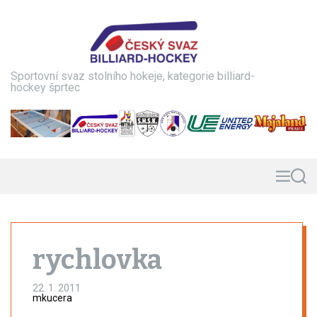
S
k
i
p
t
Sportovní svaz stolního hokeje, kategorie billiard-
o
hockey šprtec
c
o
n
t
e
n
M
S
e
e
t
n
a
u
r
c
h
rychlovka
22. 1. 2011
mkucera