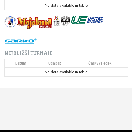
p
No data available in table
r
o
p
ř
NEJBLIŽŠÍ TURNAJE
í
Datum
Událost
Čas/Výsledek
s
No data available in table
p
ě
v
e
k