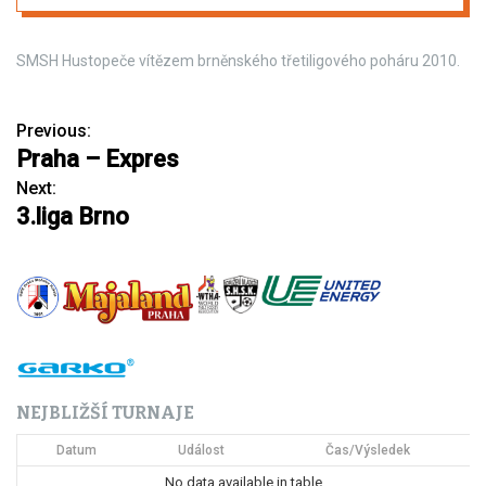
SMSH Hustopeče vítězem brněnského třetiligového poháru 2010.
Previous:
N
Praha – Expres
a
Next:
3.liga Brno
v
i
g
a
c
NEJBLIŽŠÍ TURNAJE
e
Datum
Událost
Čas/Výsledek
p
No data available in table