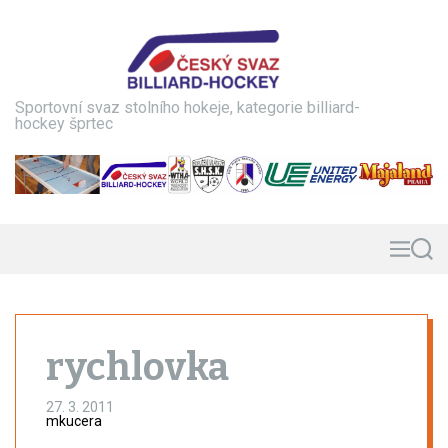
S
k
i
p
t
Sportovní svaz stolního hokeje, kategorie billiard-
o
hockey šprtec
c
o
n
t
e
n
M
S
e
e
t
n
a
u
r
c
h
rychlovka
27. 3. 2011
mkucera