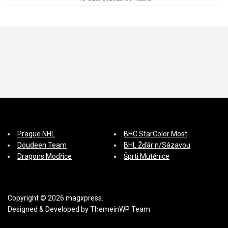
s
p
ě
v
k
y
Prague NHL
BHC StarColor Most
Doudeen Team
BHL Žďár n/Sázavou
Dragons Modřice
Šprti Mutěnice
Copyright © 2026 magxpress.
Designed & Developed by
ThemeinWP Team