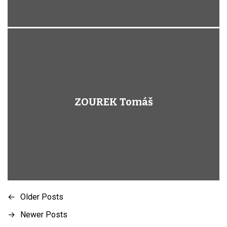
ZOUREK Tomáš
←
Older Posts
N
→
Newer Posts
a