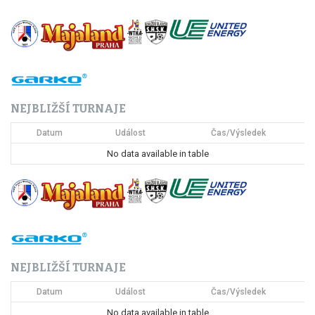
v
i
g
a
NEJBLIŽŠÍ TURNAJE
c
Datum
Událost
Čas/Výsledek
e
No data available in table
p
r
o
p
NEJBLIŽŠÍ TURNAJE
ř
Datum
Událost
Čas/Výsledek
í
No data available in table