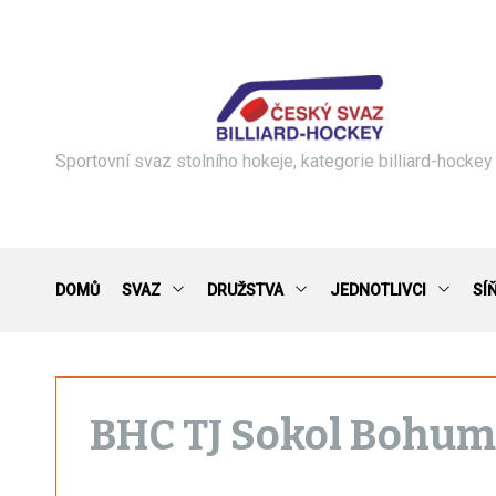
S
k
i
p
t
o
c
Sportovní svaz stolního hokeje, kategorie billiard-hockey
o
n
t
e
n
DOMŮ
SVAZ
DRUŽSTVA
JEDNOTLIVCI
SÍ
t
BHC TJ Sokol Bohum