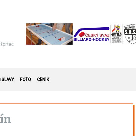
 šprtec
Ň SLÁVY
FOTO
CENÍK
ín