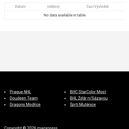
Datum
Událost
Čas/Výsledek
No data available in table
Prague NHL
BHC StarColor Most
Doudeen Team
BHL Žďár n/Sázavou
Dragons Modřice
Šprti Mutěnice
Copyright © 2026 magxpress.