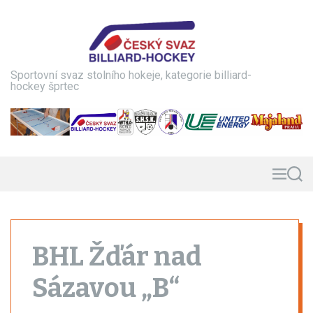
S
k
i
p
t
Sportovní svaz stolního hokeje, kategorie billiard-
o
hockey šprtec
c
o
n
t
e
n
M
S
e
e
t
n
a
u
r
c
h
BHL Žďár nad
Sázavou „B“