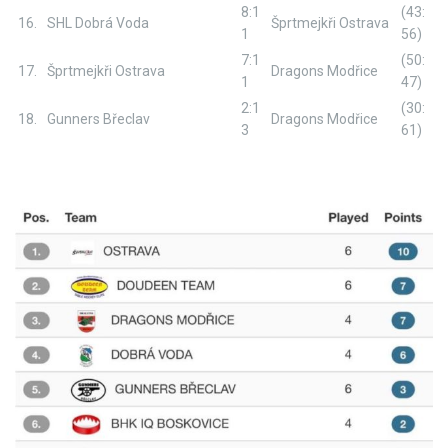
8:1
(43:
16.
SHL Dobrá Voda
Šprtmejkři Ostrava
1
56)
7:1
(50:
17.
Šprtmejkři Ostrava
Dragons Modřice
1
47)
2:1
(30:
18.
Gunners Břeclav
Dragons Modřice
3
61)