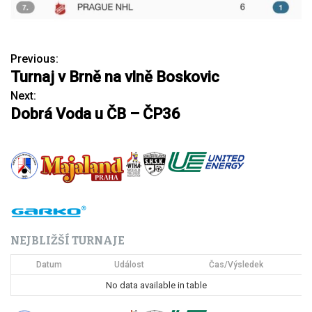
Previous:
N
Turnaj v Brně na vlně Boskovic
a
Next:
Dobrá Voda u ČB – ČP36
v
i
g
a
c
NEJBLIŽŠÍ TURNAJE
e
Datum
Událost
Čas/Výsledek
p
No data available in table
r