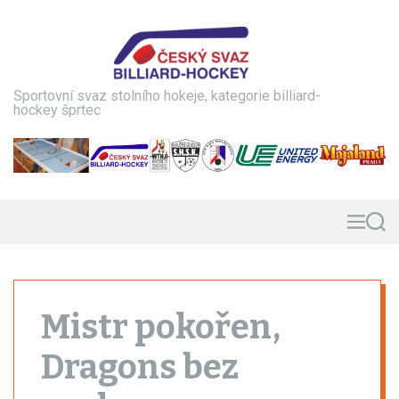
S
k
i
p
t
Sportovní svaz stolního hokeje, kategorie billiard-
o
hockey šprtec
c
o
n
t
e
n
M
S
e
e
t
n
a
u
r
c
h
Mistr pokořen,
Dragons bez