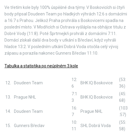
Ve třetím kole byly 100% úspěšné dva týmy. V Boskovicích si čtyři
body připsal Doudeen Team po hladkých výhrách 12:6 s domácími
a 16:7 s Prahou. Jelikož Praha prohrála s Boskovicemi spadla na
poslední místo. V Modřicích si Ostrava vyšlápla na obhájce titulu z
Dobré Vody (11:8). Poté Šprtmejkři prohráli z domácími 7:11.
Domácí získali další dva body v utkání s Břeclaví, když vyhráli
hladce 13:2. V posledním utkání Dobrá Voda otočila celý vývoj
zápasu a porazila nakonec Gunners Břeclav 11:10.
Tabulka a statistika po neúplném 3.kole
12:
(53:
12.
Doudeen Team
BHK IQ Boskovice
6
36)
7:1
(45:
13.
Prague NHL
BHK IQ Boskovice
3
68)
16:
(103
14.
Doudeen Team
Prague NHL
7
:57)
10:
(55:
15.
Gunners Břeclav
SHL Dobrá Voda
11
58)