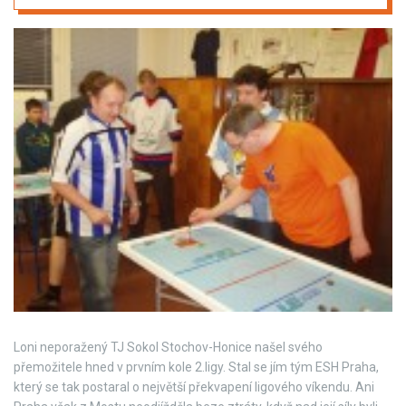
Loni neporažený TJ Sokol Stochov-Honice našel svého
přemožitele hned v prvním kole 2.ligy. Stal se jím tým ESH Praha,
který se tak postaral o největší překvapení ligového víkendu. Ani