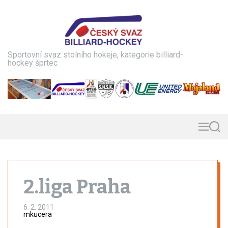
S
k
i
p
t
Sportovní svaz stolního hokeje, kategorie billiard-
o
hockey šprtec
c
o
n
t
e
n
M
S
e
e
t
n
a
u
r
c
h
2.liga Praha
6. 2. 2011
mkucera