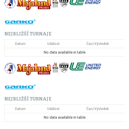
g
a
c
NEJBLIŽŠÍ TURNAJE
e
Datum
Událost
Čas/Výsledek
p
No data available in table
r
o
p
ř
NEJBLIŽŠÍ TURNAJE
í
Datum
Událost
Čas/Výsledek
s
No data available in table
p