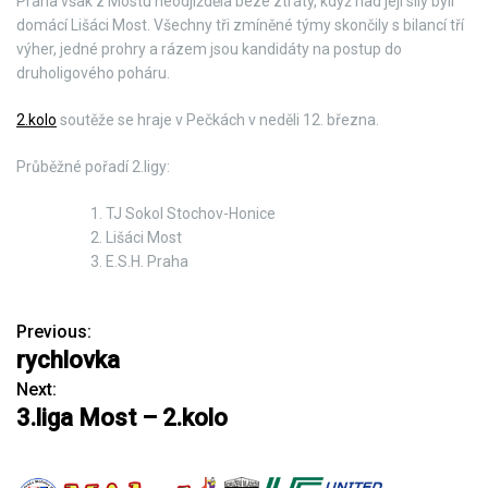
Praha však z Mostu neodjížděla beze ztráty, když nad její síly byli
domácí Lišáci Most. Všechny tři zmíněné týmy skončily s bilancí tří
výher, jedné prohry a rázem jsou kandidáty na postup do
druholigového poháru.
2.kolo
soutěže se hraje v Pečkách v neděli 12. března.
Průběžné pořadí 2.ligy:
TJ Sokol Stochov-Honice
Lišáci Most
E.S.H. Praha
Previous:
N
rychlovka
a
Next:
3.liga Most – 2.kolo
v
i