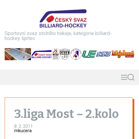
S
k
i
p
t
Sportovní svaz stolního hokeje, kategorie billiard-
o
hockey šprtec
c
o
n
t
e
n
M
S
e
e
t
n
a
u
r
c
h
3.liga Most – 2.kolo
8. 2. 2011
mkucera