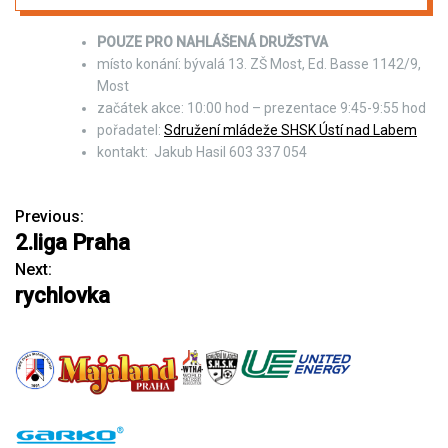
POUZE PRO NAHLÁŠENÁ DRUŽSTVA
místo konání: bývalá 13. ZŠ Most, Ed. Basse 1142/9,
Most
začátek akce: 10:00 hod – prezentace 9:45-9:55 hod
pořadatel:
Sdružení mládeže SHSK Ústí nad Labem
kontakt: Jakub Hasil 603 337 054
Previous:
N
2.liga Praha
a
Next:
rychlovka
v
i
g
a