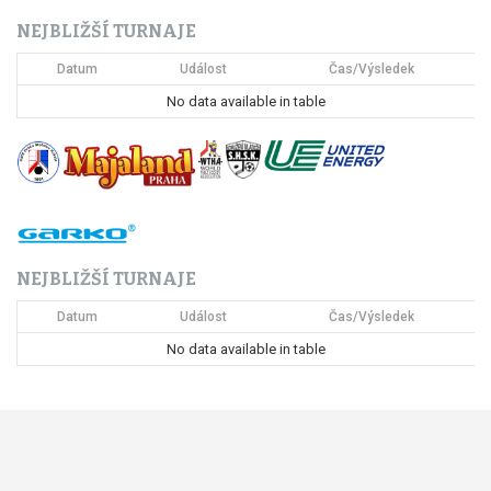
c
NEJBLIŽŠÍ TURNAJE
e
Datum
Událost
Čas/Výsledek
p
No data available in table
r
o
p
ř
NEJBLIŽŠÍ TURNAJE
í
Datum
Událost
Čas/Výsledek
s
No data available in table
p
ě
v