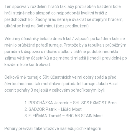
Ten spočívá v rozdělení hráčů tak, aby proti sobě v každém kole
hráli stejně nebo alespoň co nejpodobněji kvalitní hráči z
předchozích kol. Žádný hráč nehraje dvakrát se stejným hráčem,
utkání se hrají na 3×6 minut (bez prodloužení).
Všechny účastníky čekalo dnes 6 kol / zápasů, po každém kole se
měnilo průběžné pořadí turnaje. Protože byla tabulka s průběžným
pořadím k dispozici u řídícího stolku v tištěné podobě, neunikla
zájmu většiny účastníků a zejména ti mladší ji chodili pravidelně po
každém kole kontrolovat.
Celkově měl turnaj o 50ti účastnících velmi dobrý spád a před
čtvrtou hodinou tak mohl hlavní pořadatel turnaje Jakub Hasil
ocenit poháry 3 nejlepší v celkovém pořadí kterými byli:
PROCHÁZKA Jaromír – SHL SDS EXMOST Brno
GADŽOR Patrik – Lišáci Most
FLEIŠMAN Tomáš – BHC AB STAIN Most
Poháry převzali také vítězové následujících kategorií: