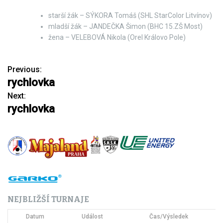
starší žák – SÝKORA Tomáš (SHL StarColor Litvínov)
mladší žák – JANDEČKA Šimon (BHC 15.ZŠ Most)
žena – VELEBOVÁ Nikola (Orel Královo Pole)
Previous:
N
rychlovka
a
Next:
rychlovka
v
i
g
a
c
NEJBLIŽŠÍ TURNAJE
e
Datum
Událost
Čas/Výsledek