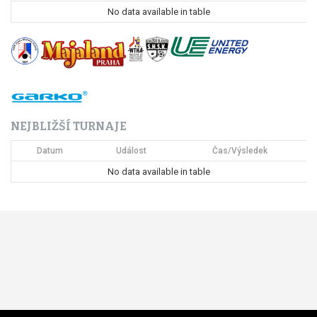
p
No data available in table
r
o
p
ř
NEJBLIŽŠÍ TURNAJE
í
Datum
Událost
Čas/Výsledek
s
No data available in table
p
ě
v
e
k