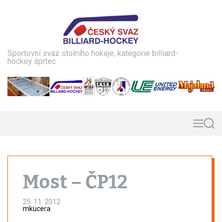
S
k
i
p
t
Sportovní svaz stolního hokeje, kategorie billiard-
o
hockey šprtec
c
o
n
t
e
n
M
S
e
e
t
n
a
u
r
c
h
Most – ČP12
25. 11. 2012
mkucera