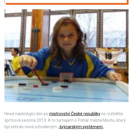
Hned následující den po
mistrovství České republiky
se rozběhla
šprtcová sezóna 2013. A to turnajem o Pohár města Mostu, který
byl sehrán nově schváleným „
švýcarským systémem
„.