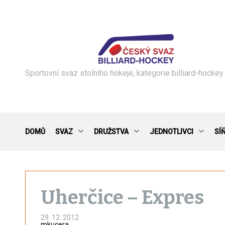
S
k
i
p
t
o
c
Sportovní svaz stolního hokeje, kategorie billiard-hockey
o
n
t
e
n
DOMŮ
SVAZ
DRUŽSTVA
JEDNOTLIVCI
SÍ
t
Uherčice – Expres
29. 12. 2012
mkucera