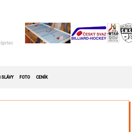
 šprtec
Ň SLÁVY
FOTO
CENÍK