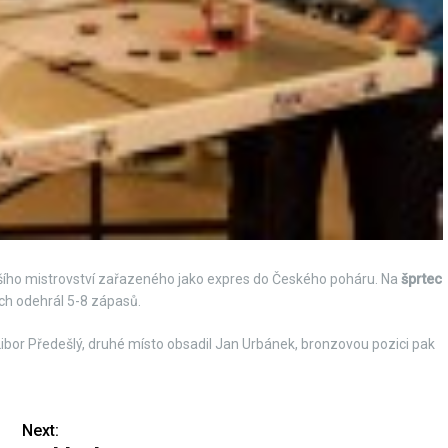
ejšího mistrovství zařazeného jako expres do Českého poháru. Na
šprtec
ch odehrál 5-8 zápasů.
Libor Předešlý, druhé místo obsadil Jan Urbánek, bronzovou pozici pak
Next: