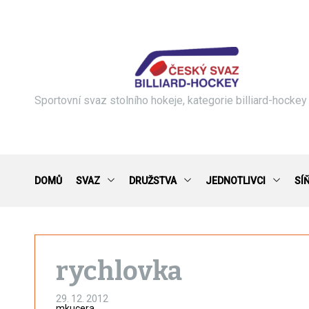
S
k
i
p
t
o
c
Sportovní svaz stolního hokeje, kategorie billiard-hockey
o
n
t
e
n
DOMŮ
SVAZ
DRUŽSTVA
JEDNOTLIVCI
SÍ
t
rychlovka
29. 12. 2012
mkucera