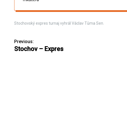
Stochovský expres turnaj vyhrál Václav Tůma Sen.
Previous:
N
Stochov – Expres
a
v
i
g
a
c
e