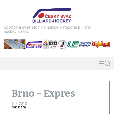
S
k
i
p
t
Sportovní svaz stolního hokeje, kategorie billiard-
o
hockey šprtec
c
o
n
t
e
n
M
S
e
e
t
n
a
u
r
c
h
Brno – Expres
6. 7. 2013
mkucera