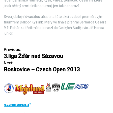
legendami jako Harnach, Kysa, Pařez, Boháček, Cesar na které
jinak běžný smrtelník na turnaji jen tak nenarazí.
Svou jubilejní dvacátou účast na této akci ozdobil premiérovým
triumfem Dalibor Kyzlink, který ve finále přehrál Gerharda Cesara
9:1! Pohár za třetí místo odvezl do Českých Budějovic Jiří Honsa
junior.
Previous:
N
3.liga Žďár nad Sázavou
a
Next:
Boskovice – Czech Open 2013
v
i
g
a
c