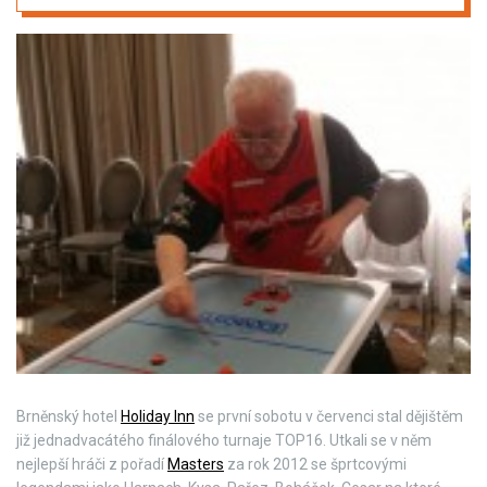
Brněnský hotel
Holiday Inn
se první sobotu v červenci stal dějištěm
již jednadvacátého finálového turnaje TOP16. Utkali se v něm
nejlepší hráči z pořadí
Masters
za rok 2012 se šprtcovými