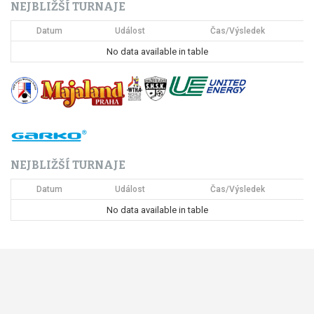
NEJBLIŽŠÍ TURNAJE
e
Datum
Událost
Čas/Výsledek
p
No data available in table
r
o
p
ř
NEJBLIŽŠÍ TURNAJE
í
Datum
Událost
Čas/Výsledek
s
No data available in table
p
ě
v
e