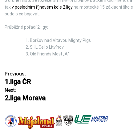
o druhé místo se rozešel smírně 4:4 Litvínov s áčkem Old Friends a
tak
v posledním říjnovém kole 2.ligy
na mostecké 15.základní škole
bude o co bojovat.
Průběžné pořadí 2.ligy:
Boršov nad Vltavou Mighty Pigs
SHL Celio Litvínov
Old Friends Most „A“
Previous:
N
1.liga ČR
a
Next:
2.liga Morava
v
i
g
a