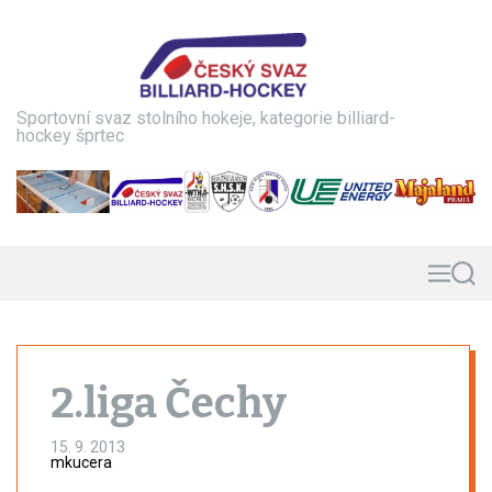
S
k
i
p
t
Sportovní svaz stolního hokeje, kategorie billiard-
o
hockey šprtec
c
o
n
t
e
n
M
S
e
e
t
n
a
u
r
c
h
2.liga Čechy
15. 9. 2013
mkucera