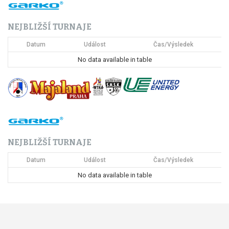
c
NEJBLIŽŠÍ TURNAJE
e
Datum
Událost
Čas/Výsledek
p
No data available in table
r
o
p
ř
NEJBLIŽŠÍ TURNAJE
í
Datum
Událost
Čas/Výsledek
s
No data available in table
p
ě
v