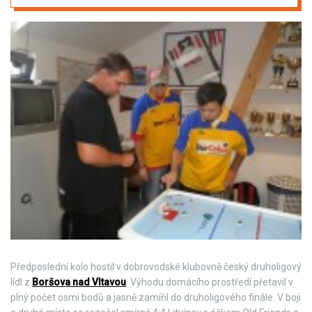
Předposlední kolo hostil v dobrovodské klubovně český druholigový
lídl z
Boršova nad Vltavou
. Výhodu domácího prostředí přetavil v
plný počet osmi bodů a jasně zamířil do druholigového finále. V boji