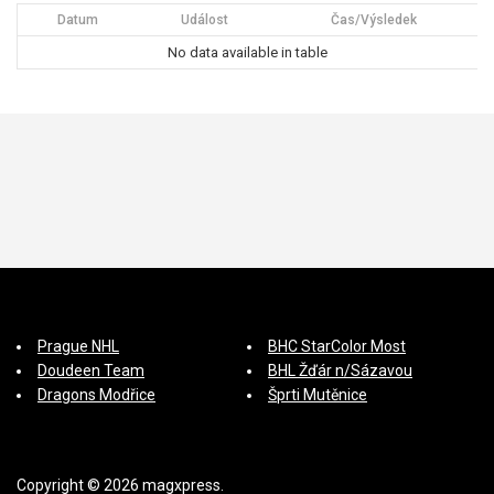
Datum
Událost
Čas/Výsledek
s
No data available in table
p
ě
v
e
k
Prague NHL
BHC StarColor Most
Doudeen Team
BHL Žďár n/Sázavou
Dragons Modřice
Šprti Mutěnice
Copyright © 2026 magxpress.