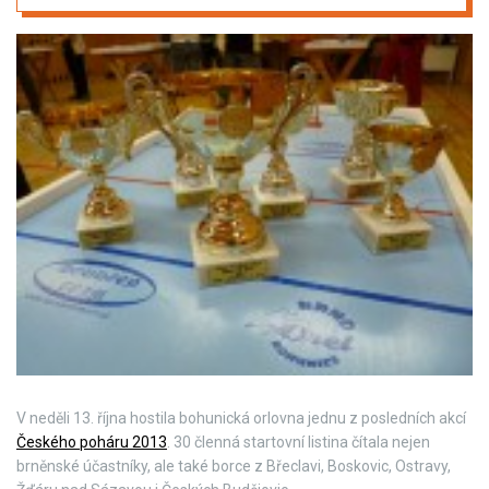
V neděli 13. října hostila bohunická orlovna jednu z posledních akcí
Českého poháru 2013
. 30 členná startovní listina čítala nejen
brněnské účastníky, ale také borce z Břeclavi, Boskovic, Ostravy,