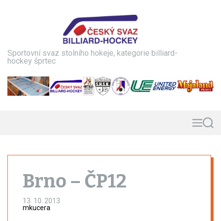
S
k
i
p
t
Sportovní svaz stolního hokeje, kategorie billiard-
o
hockey šprtec
c
o
n
t
e
n
M
S
e
e
t
n
a
u
r
c
h
Brno – ČP12
13. 10. 2013
mkucera