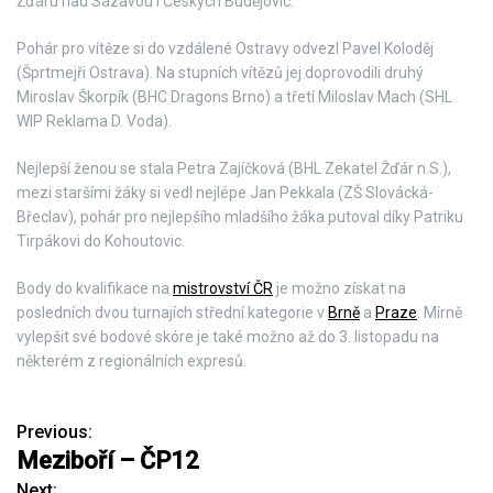
Žďáru nad Sázavou i Českých Budějovic.
Pohár pro vítěze si do vzdálené Ostravy odvezl Pavel Koloděj
(Šprtmejři Ostrava). Na stupních vítězů jej doprovodili druhý
Miroslav Škorpík (BHC Dragons Brno) a třetí Miloslav Mach (SHL
WIP Reklama D. Voda).
Nejlepší ženou se stala Petra Zajíčková (BHL Zekatel Žďár n.S.),
mezi staršími žáky si vedl nejlépe Jan Pekkala (ZŠ Slovácká-
Břeclav), pohár pro nejlepšího mladšího žáka putoval díky Patriku
Tirpákovi do Kohoutovic.
Body do kvalifikace na
mistrovství ČR
je možno získat na
posledních dvou turnajích střední kategorie v
Brně
a
Praze
. Mírně
vylepšit své bodové skóre je také možno až do 3. listopadu na
některém z regionálních expresů.
Previous:
N
Meziboří – ČP12
a
Next: