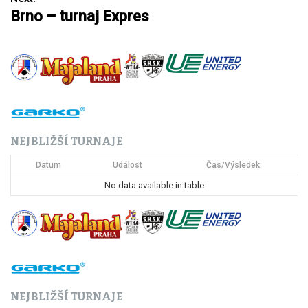
Brno – turnaj Expres
v
i
g
a
c
NEJBLIŽŠÍ TURNAJE
e
Datum
Událost
Čas/Výsledek
p
No data available in table
r
o
p
ř
NEJBLIŽŠÍ TURNAJE
í