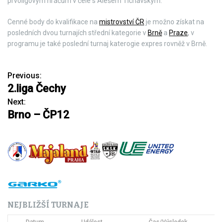
prvoligovým hráčům v čele s Alešem Tichavským.
Cenné body do kvalifikace na
mistrovství ČR
je možno získat na
posledních dvou turnajích střední kategorie v
Brně
a
Praze
, v
programu je také poslední turnaj katerogie expres rovněž v Brně.
Previous:
N
2.liga Čechy
a
Next:
Brno – ČP12
v
i
g
a
c
NEJBLIŽŠÍ TURNAJE
e
Datum
Událost
Čas/Výsledek