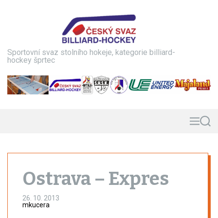
S
k
i
p
t
Sportovní svaz stolního hokeje, kategorie billiard-
o
hockey šprtec
c
o
n
t
e
n
M
S
e
e
t
n
a
u
r
c
h
Ostrava – Expres
26. 10. 2013
mkucera