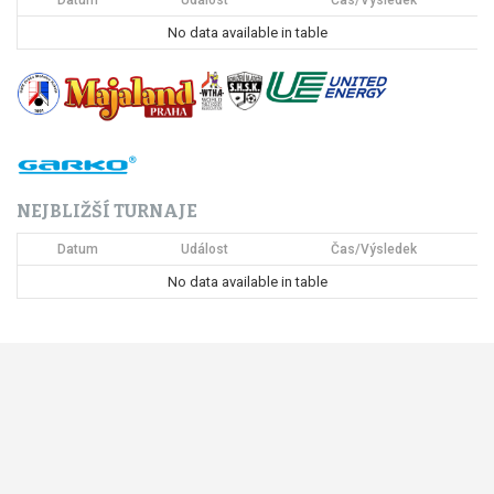
p
No data available in table
r
o
p
ř
NEJBLIŽŠÍ TURNAJE
í
Datum
Událost
Čas/Výsledek
s
No data available in table
p
ě
v
e
k