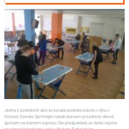
Jedna z posledních akcí se konala poslední sobotu v říjnu v
Ostravě. Domácí Šprtmejkři načali sluncem prozářený víkend
šprtcem na místním expresu. Dle předpokladů se dařilo nejvíce