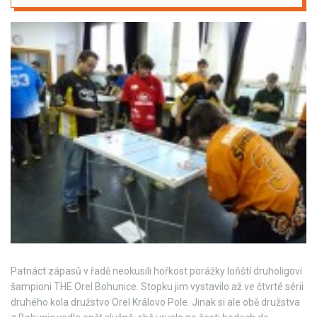
Patnáct zápasů v řadě neokusili hořkost porážky loňští druholigoví
šampioni THE Orel Bohunice. Stopku jim vystavilo až ve čtvrté sérii
druhého kola družstvo Orel Královo Pole. Jinak si ale obě družstva