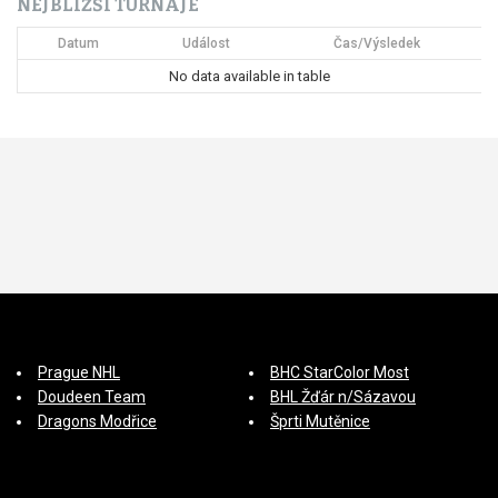
NEJBLIŽŠÍ TURNAJE
í
Datum
Událost
Čas/Výsledek
s
No data available in table
p
ě
v
e
k
Prague NHL
BHC StarColor Most
Doudeen Team
BHL Žďár n/Sázavou
Dragons Modřice
Šprti Mutěnice