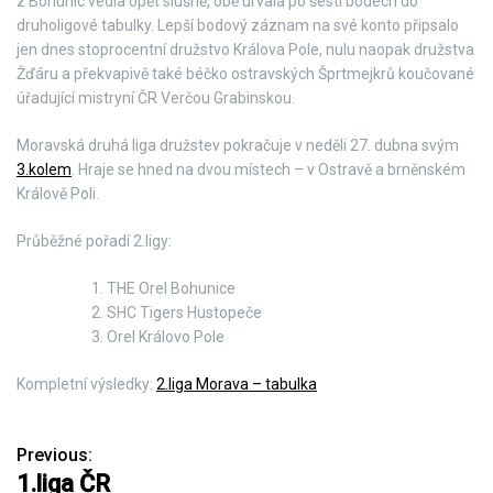
z Bohunic vedla opět slušně, obě urvala po šesti bodech do
druholigové tabulky. Lepší bodový záznam na své konto připsalo
jen dnes stoprocentní družstvo Králova Pole, nulu naopak družstva
Žďáru a překvapivě také béčko ostravských Šprtmejkrů koučované
úřadující mistryní ČR Verčou Grabinskou.
Moravská druhá liga družstev pokračuje v neděli 27. dubna svým
3.kolem
. Hraje se hned na dvou místech – v Ostravě a brněnském
Králově Poli.
Průběžné pořadí 2.ligy:
THE Orel Bohunice
SHC Tigers Hustopeče
Orel Královo Pole
Kompletní výsledky:
2.liga Morava – tabulka
Previous:
N
1.liga ČR