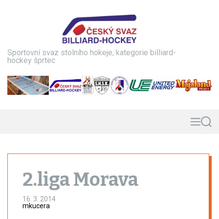
S
k
i
p
t
Sportovní svaz stolního hokeje, kategorie billiard-
o
hockey šprtec
c
o
n
t
e
n
M
S
e
e
t
n
a
u
r
c
h
2.liga Morava
16. 3. 2014
mkucera