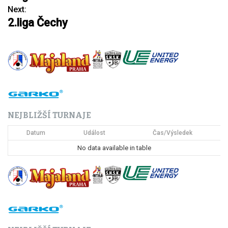
a
Next:
2.liga Čechy
v
i
g
a
c
NEJBLIŽŠÍ TURNAJE
e
Datum
Událost
Čas/Výsledek
p
No data available in table
r
o
p
ř