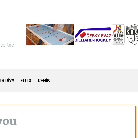
 šprtec
Ň SLÁVY
FOTO
CENÍK
vou