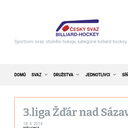
S
k
i
p
t
o
c
Sportovní svaz stolního hokeje, kategorie billiard-hockey
o
n
t
e
n
DOMŮ
SVAZ
DRUŽSTVA
JEDNOTLIVCI
SÍ
t
3.liga Žďár nad Sáza
18. 4. 2014
mkucera