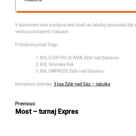
V dubnovém kole si připsal šest bodů do tabulky dosavadní lí
vedoucí postavení v tabulce.
Průběžné pořadí 3.ligy:
BHL ELEKTRO-SLÁMA Žďár nad Sázavou
BHL Vinotéka Rak
BHL UNIPRESS Žďár nad Sázavou
Kompletní výsledky:
3.liga Žďár nad Sáz. – tabulka
Previous:
N
Most – turnaj Expres
a
v