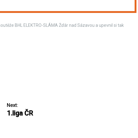
dr soutěže BHL ELEKTRO-SLÁMA Žďár nad Sázavou a upevnil si tak
Next:
1.liga ČR