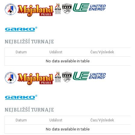
g
a
c
NEJBLIŽŠÍ TURNAJE
e
Datum
Událost
Čas/Výsledek
p
No data available in table
r
o
p
ř
NEJBLIŽŠÍ TURNAJE
í
Datum
Událost
Čas/Výsledek
s
No data available in table