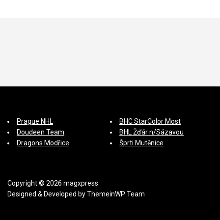
p
ě
v
e
k
Prague NHL
BHC StarColor Most
Doudeen Team
BHL Žďár n/Sázavou
Dragons Modřice
Šprti Mutěnice
Copyright © 2026 magxpress.
Designed & Developed by
ThemeinWP Team