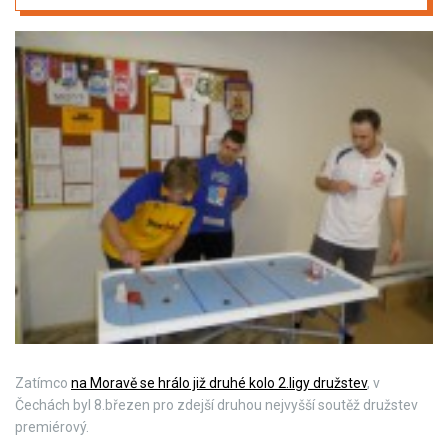
Zatímco
na Moravě se hrálo již druhé kolo 2.ligy družstev
, v
Čechách byl 8.březen pro zdejší druhou nejvyšší soutěž družstev
premiérový.