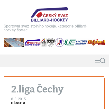
S
k
i
p
t
Sportovní svaz stolního hokeje, kategorie billiard-
o
hockey šprtec
c
o
n
t
e
n
M
S
e
e
t
n
a
u
r
c
h
2.liga Čechy
8. 3. 2015
mkucera