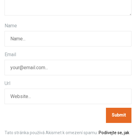
p
r
o
Name
p
ř
Email
í
s
p
Url
ě
v
e
k
Tato stránka používá Akismet k omezení spamu.
Podívejte se, jak