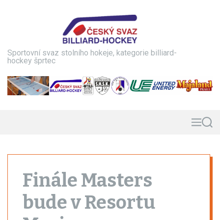
S
k
i
p
t
Sportovní svaz stolního hokeje, kategorie billiard-
o
hockey šprtec
c
o
n
t
e
n
M
S
e
e
t
n
a
u
r
c
h
Finále Masters
bude v Resortu