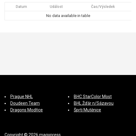
Datum
Událost
Čas/Výsledek
No data available in table
Prague NHL
BHC StarColor Most
Doudeen Team
BHL Žďár n/Sázavou
Dragons Modřice
Šprti Mutěnice
Copyright © 2026 magxpress.