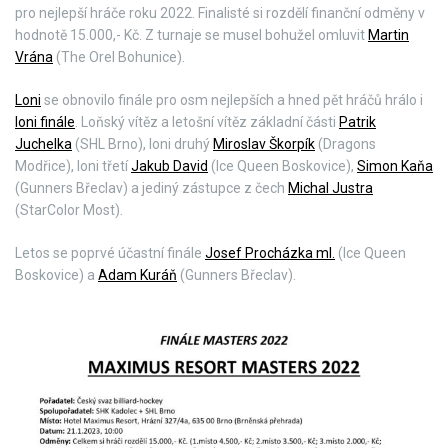
pro nejlepší hráče roku 2022. Finalisté si rozdělí finanční odměny v
hodnotě 15.000,- Kč. Z turnaje se musel bohužel omluvit
Martin
Vrána
(The Orel Bohunice).
Loni
se obnovilo finále pro osm nejlepších a hned pět hráčů hrálo i
loni finále
. Loňský vítěz a letošní vítěz základní části
Patrik
Juchelka
(SHL Brno), loni druhý
Miroslav Škorpík
(Dragons
Modřice), loni třetí
Jakub David
(Ice Queen Boskovice),
Simon Kaňa
(Gunners Břeclav) a jediný zástupce z čech
Michal Justra
(StarColor Most).
Letos se poprvé účastní finále
Josef Procházka ml.
(Ice Queen
Boskovice) a
Adam Kuráň
(Gunners Břeclav).